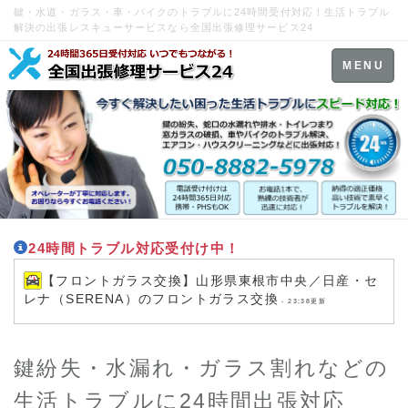
鍵・水道・ガラス・車・バイクのトラブルに24時間受付対応！生活トラブル
解決の出張レスキューサービスなら全国出張修理サービス24
Toggle
MENU
navigation
24時間トラブル対応受付け中！
【フロントガラス交換】山形県東根市中央／日産・セ
レナ（SERENA）のフロントガラス交換
- 23:38更新
鍵紛失・水漏れ・ガラス割れなどの
生活トラブルに24時間出張対応