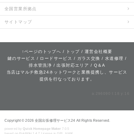
全国営業所拠点
サイトマップ
↑ページのトップへ
/
トップ
/
運営会社概要
鍵のサービス
/
ロードサービス
/
ガラス交換
/
水道修理
/
排水管洗浄
/
出張対応エリア
/
Q＆A
当店はマルチ救急24ネットワークと業務提携し、サービス
提供を行なっております。
a:296090 t:18 y:16
Copyright © 2026
全国出張修理サービス24
All Rights Reserved.
powered by
Quick Homepage Maker
7.0.5
based on PukiWiki 1.4.7 License is GPL.
HAIK